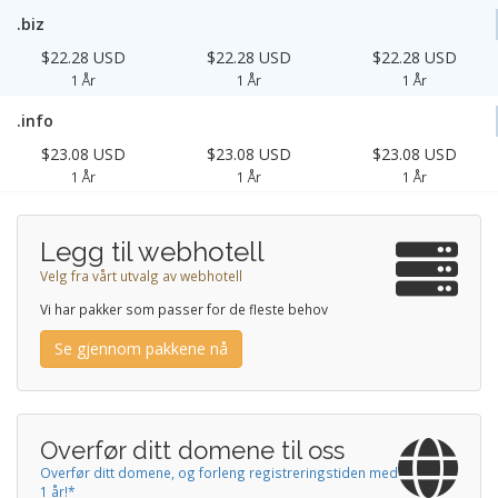
.biz
$22.28 USD
$22.28 USD
$22.28 USD
1 År
1 År
1 År
.info
$23.08 USD
$23.08 USD
$23.08 USD
1 År
1 År
1 År
Legg til webhotell
Velg fra vårt utvalg av webhotell
Vi har pakker som passer for de fleste behov
Se gjennom pakkene nå
Overfør ditt domene til oss
Overfør ditt domene, og forleng registreringstiden med
1 år!*