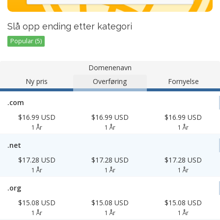
Slå opp ending etter kategori
Popular (5)
Domenenavn
Ny pris
Overføring
Fornyelse
.com
$16.99 USD
$16.99 USD
$16.99 USD
1 År
1 År
1 År
.net
$17.28 USD
$17.28 USD
$17.28 USD
1 År
1 År
1 År
.org
$15.08 USD
$15.08 USD
$15.08 USD
1 År
1 År
1 År