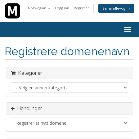
Norwegian
Logg inn
Registrer
Se handlevogn »
Bytt
navig
Registrere domenenavn
Kategorier
Handlinger