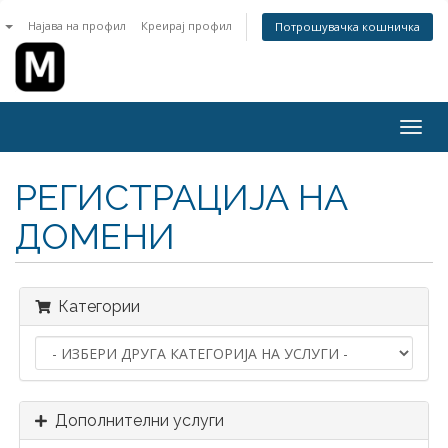
n
Најава на профил
Креирај профил
Потрошувачка кошничка
Togg
navig
РЕГИСТРАЦИЈА НА
ДОМЕНИ
Категории
Дополнителни услуги