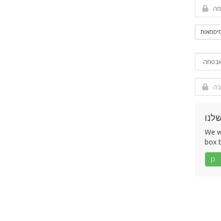
סיסמאות
לנו
We wo
box b
כן