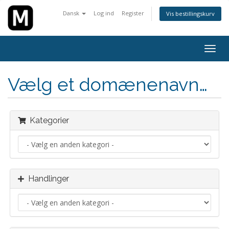
Dansk
Log ind
Register
Vis bestillingskurv
Togg
navig
Vælg et domænenavn…
Kategorier
Handlinger