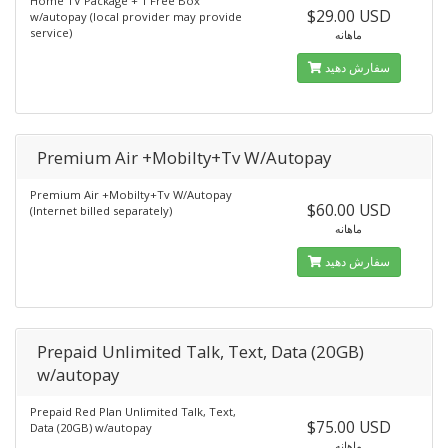
Home TV Package + 1 Free Box
$29.00 USD
w/autopay (local provider may provide
service)
ماهانه
سفارش دهید
Premium Air +Mobilty+Tv W/Autopay
Premium Air +Mobilty+Tv W/Autopay
$60.00 USD
(Internet billed separately)
ماهانه
سفارش دهید
Prepaid Unlimited Talk, Text, Data (20GB)
w/autopay
Prepaid Red Plan Unlimited Talk, Text,
$75.00 USD
Data (20GB) w/autopay
ماهانه